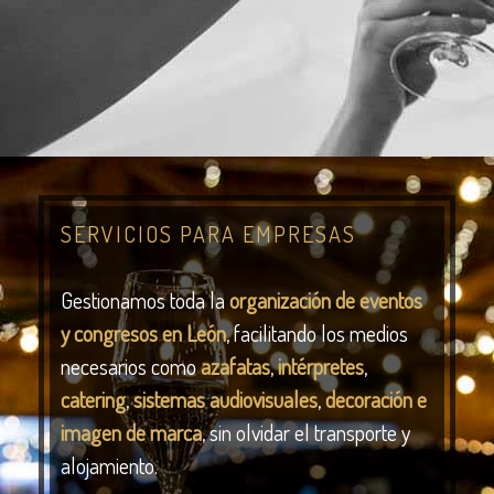
SERVICIOS PARA EMPRESAS
Gestionamos toda la
organización de eventos
y congresos en León
, facilitando los medios
necesarios como
azafatas
,
intérpretes
,
catering
,
sistemas audiovisuales
,
decoración e
imagen de marca
, sin olvidar el transporte y
alojamiento.