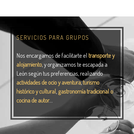
SERVICIOS PARA GRUPOS
Nos encargamos de facilitarte el
transporte y
alojamiento
, y organizamos te escapada a
León según tus preferencias, realizando
actividades de ocio y aventura
,
turismo
histórico y cultural
,
gastronomía tradicional o
cocina de autor
…